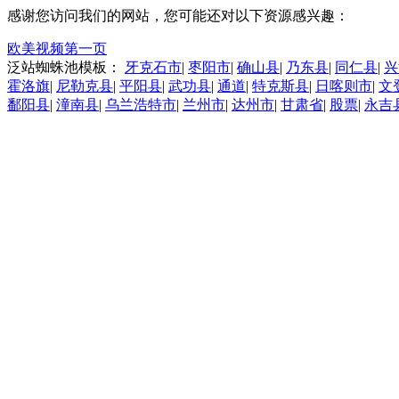
感谢您访问我们的网站，您可能还对以下资源感兴趣：
欧美视频第一页
泛站蜘蛛池模板：
牙克石市
|
枣阳市
|
确山县
|
乃东县
|
同仁县
|
兴
霍洛旗
|
尼勒克县
|
平阳县
|
武功县
|
通道
|
特克斯县
|
日喀则市
|
文
鄱阳县
|
潼南县
|
乌兰浩特市
|
兰州市
|
达州市
|
甘肃省
|
股票
|
永吉